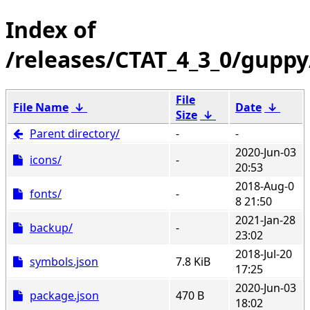
/releases/CTAT_4_3_0/guppy
File
File Name
↓
Date
↓
Size
↓
Parent directory/
-
-
2020-Jun-03
icons/
-
20:53
2018-Aug-0
fonts/
-
8 21:50
2021-Jan-28
backup/
-
23:02
2018-Jul-20
symbols.json
7.8 KiB
17:25
2020-Jun-03
package.json
470 B
18:02