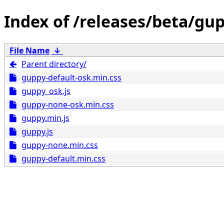
/releases/beta/gu
File Name
↓
Parent directory/
guppy-default-osk.min.css
guppy_osk.js
guppy-none-osk.min.css
guppy.min.js
guppy.js
guppy-none.min.css
guppy-default.min.css