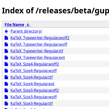
/releases/beta/gup
File Name
↓
Parent directory/
KaTeX_Typewriter-Regular.woff2
KaTeX_Typewriter-Regular.woff
KaTeX_Typewriter-Regular.ttf
KaTeX_Typewriter-Regular.eot
KaTeX_Size4-Regular.woff2
KaTeX_Size4-Regular.woff
KaTeX_Size4-Regular.ttf
KaTeX_Size4-Regular.eot
KaTeX_Size3-Regular.woff2
KaTeX_Size3-Regular.woff
KaTeX_Size3-Regular.ttf